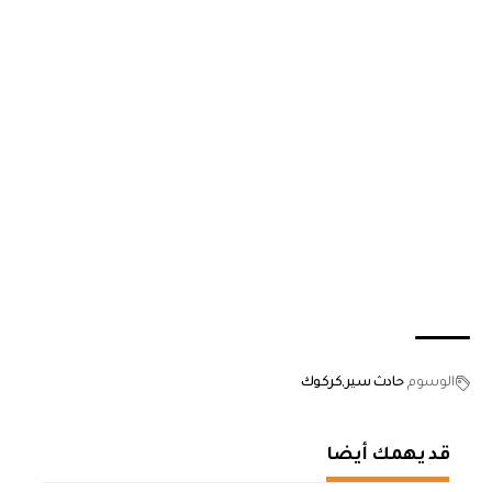
الوسوم
حادث سير
كركوك
قد يهمك أيضا