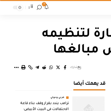
9
أأ
رة لتنظيمه
س مبالغها
شارك
قد يهمك أيضا
عربي ودولي
ترامب يندد بقرار وقف بناء قاعة
الاحتفالات في البيت الأبيض: