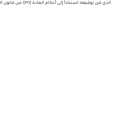
الذي قرر توقيفه؛ استناداً إلى أحكام المادة (٣١٦) من قانون العقوبات العراقي”.