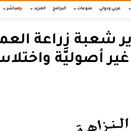
عربي ودولي
منوعات
البرامج
المزيد
مباشر
ر شعبة زراعة العما
ر أصوليَّة واختلا