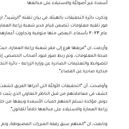
أسمدة غير أصوليَّة والاستيلاء على مبالغها.
وذكرت دائرة التحقيقات بالهيئة، في بيان تلقته “الرشيد”
فور تلقيه معلومات تتضمن قيام مدير شعبة زراعة العمارة 
عام ۲۰۲۳ بأسماء، البعض منها متوفية وتجاوزت أعمارهم الـ (١٠٠) سنة”.
وأردفت، ان “فريقها هرع إلى مقر شعبة زراعة العمارة، حيث
صحة المعلومات، وتم ربط صور قيود أصحاب الحصص، إذ تبيّ
للضوابط والتعليمات الصادرة عن وزارة الزراعة – دائرة 
مذكرة صادرة عن القضاء”.
وأوضحت، أن “التحقيقات الأوليَّة التي أجراها الفريق كشف
كشف في معاملاتهم من قبل الناظر التعاوني الذي يثبت 
دونم، مؤكدة تسلم المتهم كميات الأسمدة وبيعها من خل
زراعة العمارة والاستيلاء على مبالغها خلافاً للقانون”.
وتابعت، ان “المتهم سيق رفقة المبرزات المضبوطة، وتم 