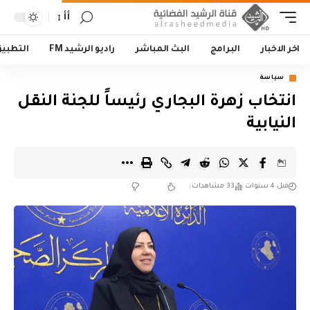
أأ
اخر الاخبار
البرامج
البث المباشر
راديو الرشيد FM
التطبي
سياسة
انتخاب زهرة البجاري رئيساً للجنة النقل
النيابية
قبل 4 سنوات
33 مشاهدات