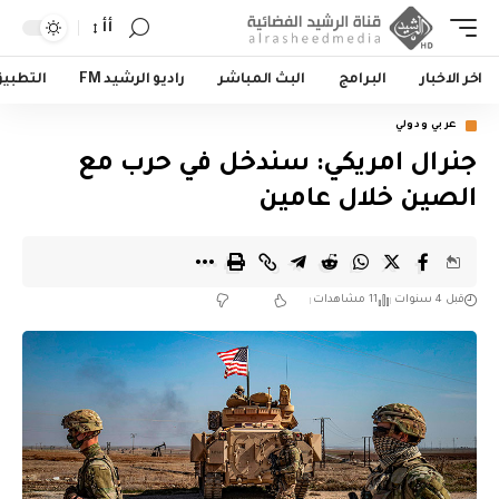
أأ
اخر الاخبار
البرامج
البث المباشر
راديو الرشيد FM
التطبي
عربي ودولي
جنرال امريكي: سندخل في حرب مع
الصين خلال عامين
قبل 4 سنوات
11 مشاهدات