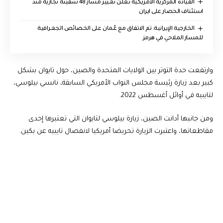
القيادة المركزية الامريكية تعلن تغيير مسار 48 سفينة تجارية منذ
استئناف الحصار على ايران
‏الخارجية الإيرانية: تم الاتفاق مع عُمان على الخصائص الجغرافية
للمسار الملاحي في هرمز
وارتفعت حدة التوتر بين الولايات المتحدة والصين، حول تايوان بشكل
كبير بعد زيارة رئيسة مجلس النواب الأمريكي السابقة، نانسي بيلوسي،
لتايبيه في أوائل أغسطس 2022.
ومن جانبها أدانت الصين، زيارة بيلوسي لتايوان التي تعتبرها إحدى
مقاطعاتها، واعتبرت الزيارة تحريضا أمريكيا لانفصال تايبيه عن بكين.