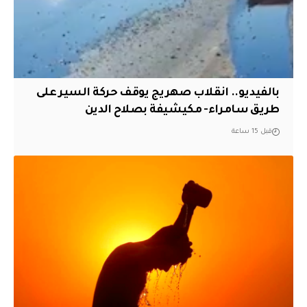
بالفيديو.. انقلاب صهريج يوقف حركة السير على
طريق سامراء- مكيشيفة بصلاح الدين
قبل 15 ساعة