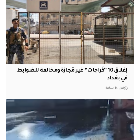
إغلاق 10 “كَراجات” غير مُجازة ومخالفة للضوابط
في بغداد
قبل 14 ساعة