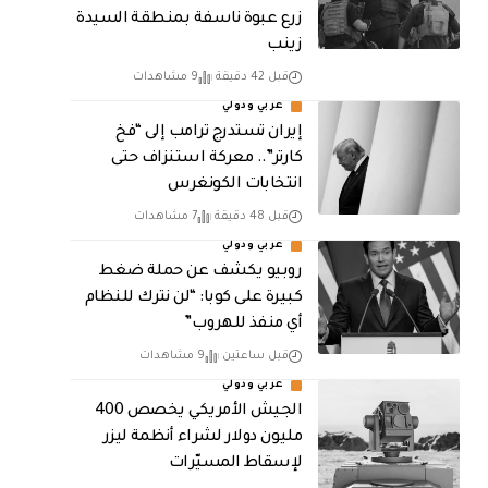
زرع عبوة ناسفة بمنطقة السيدة
زينب
قبل 42 دقيقة
9 مشاهدات
عربي ودولي
إيران تستدرج ترامب إلى “فخ
كارتر”.. معركة استنزاف حتى
انتخابات الكونغرس
قبل 48 دقيقة
7 مشاهدات
عربي ودولي
روبيو يكشف عن حملة ضغط
كبيرة على كوبا: “لن نترك للنظام
أي منفذ للهروب”
قبل ساعتين
9 مشاهدات
عربي ودولي
الجيش الأمريكي يخصص 400
مليون دولار لشراء أنظمة ليزر
لإسقاط المسيّرات