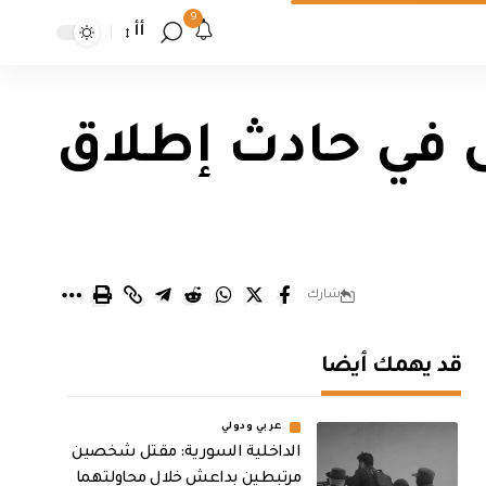
9
أأ
ميركية تؤكد سقوط 9 قتلى في حادث إطلاق
شارك
قد يهمك أيضا
عربي ودولي
الداخلية السورية: مقتل شخصين
مرتبطين بداعش خلال محاولتهما