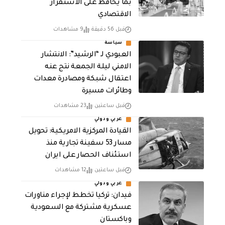
بما يحافظ على الاستقرار
الاقتصادي
قبل 56 دقيقة
9 مشاهدات
سياسة
العبودي لـ “الرشيد”: الانتشار
الامني ليلة الجمعة نتج عنه
اعتقال شبكة ومصادرة معدات
وطائرات مسيرة
قبل ساعتين
23 مشاهدات
عربي ودولي
القيادة المركزية الامريكية: تحويل
مسار 53 سفينة تجارية منذ
استئناف الحصار على ايران
قبل ساعتين
12 مشاهدات
عربي ودولي
فيدان: تركيا تخطط لإجراء مناورات
عسكرية مشتركة مع السعودية
وباكستان