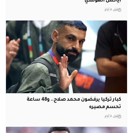
أياكس الهولندي
قبل 4 أيام
كبار تركيا يرفضون محمد صلاح.. و48 ساعة
تحسم مصيره
قبل 4 أيام