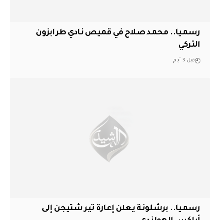
رسميا.. محمد صلاح في قميص نادي طرابزون
التركي
قبل 3 أيام
رسميا.. برشلونة يعلن إعارة تير شتيجن إلى