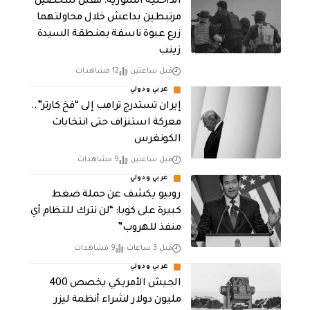
الداخلية السورية: مقتل شخصين
مرتبطين بداعش خلال محاولتهما
زرع عبوة ناسفة بمنطقة السيدة
زينب
قبل ساعتين
12 مشاهدات
عربي ودولي
إيران تستدرج ترامب إلى “فخ كارتر”..
معركة استنزاف حتى انتخابات
الكونغرس
قبل ساعتين
9 مشاهدات
عربي ودولي
روبيو يكشف عن حملة ضغط
كبيرة على كوبا: “لن نترك للنظام أي
منفذ للهروب”
قبل 3 ساعات
9 مشاهدات
عربي ودولي
الجيش الأمريكي يخصص 400
مليون دولار لشراء أنظمة ليزر