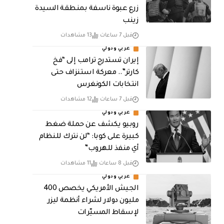
زرع عبوة ناسفة بمنطقة السيدة
زينب
قبل 7 ساعات
13 مشاهدات
عربي ودولي
إيران تستدرج ترامب إلى “فخ
كارتر”.. معركة استنزاف حتى
انتخابات الكونغرس
قبل 7 ساعات
12 مشاهدات
عربي ودولي
روبيو يكشف عن حملة ضغط
كبيرة على كوبا: “لن نترك للنظام
أي منفذ للهروب”
قبل 8 ساعات
11 مشاهدات
عربي ودولي
الجيش الأمريكي يخصص 400
مليون دولار لشراء أنظمة ليزر
لإسقاط المسيّرات