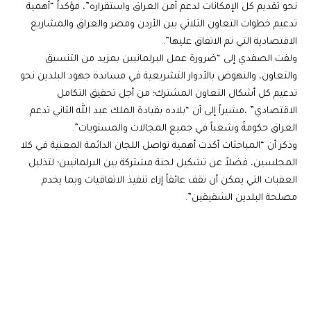
نحو تقديم كل الإمكانات لدعم أمن العراق واستقراره”، مؤكداً “أهمية
تدعيم خطوات التعاون الثلاثي بين الأردن ومصر والعراق والمشاريع
الاقتصادية التي تم الاتفاق عليها”.
ولفت الصفدي إلى “ضرورة عمل البرلمانيين بمزيد من التنسيق
والتعاون، والنهوض بالأدوار التشريعية في مساندة جهود البلدين نحو
تدعيم كل أشكال التعاون المشترك؛ من أجل تحقيق التكامل
الاقتصادي” ،مشيراً إلى أن “بلاده بقيادة الملك عبد الله الثاني تدعم
العراق حكومةً وشعباً في جميع المجالات والمستويات”.
وذكر أن “المباحثات أكدت أهمية تواصل اللجان الدائمة المعنية في كلا
المجلسين، فضلاً عن تشكيل لجنة مشتركة بين البرلمانيين؛ لتذليل
العقبات التي يمكن أن تقف عائقاً إزاء تنفيذ الاتفاقيات وبما يخدم
مصلحة البلدين الشقيقين”.