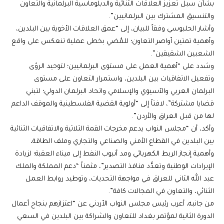
بشأن سبل تعزيز العلاقات الثنائية والدبلوماسية البرلمانية والتعاون
والتنسيق المشترك بين البرلمانيين”.
وأشار الحلبوسي وفقاً للبيان، إلى “عمق العلاقات الأخوية بين البلدين،
وأهمية تمتين أواصر التعاون؛ للمُضي بخطى عملية تنعكس على واقع
الشعبين الشقيقين”.
وشدد على “أهمية العمل على مستوى البرلمانيين؛ لتوحيد الرؤى
وتفعيل الاتفاقيات بين البلدين، واستمرار التعاون على مستوى
البرلمان العربي والآسيوي والإسلامي واتحاد البرلمان الدولي؛ لتبني
قضايا مشتركة”، لافتاً إلى “أولوية القضية الفلسطينية والموقف الداعم
لها من قبل العراق والأردن”.
وأكد، أن “مجلس النواب يدعم مخرجات القمة الثلاثية والاتفاقيات الثنائية
بين البلدين في القطاع الأمني والصناعي والتجاري وملف الطاقة،
وأهمية إنجاز الربط الكهربائي ومد أنبوب النفط إلى ميناء العقبة؛ لزيادة
الإيرادات الوطنية وتعدُّد منافذ التصدير”، مثمناً “دعم المملكة والملك
عبد الله الثاني للعراق في مواجهة التحديات، وتوطيد روابط العمل
الثنائي، والتعاون في المجالات كافة”.
من جانبه، أعرب رئيس مجلس النواب الأردني عن “اعتزازهم بنجاح أعمال
الدورة الثانية لمؤتمر بغداد للتعاون والشراكة بين البلدين في السعي