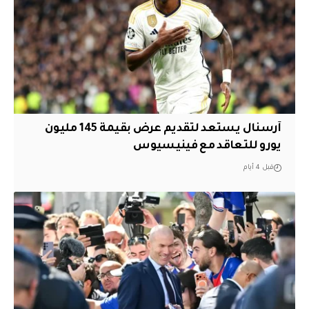
آرسنال يستعد لتقديم عرض بقيمة 145 مليون
يورو للتعاقد مع فينيسيوس
قبل 4 أيام