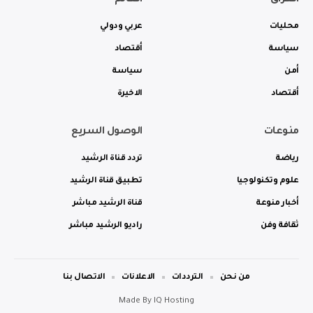
محليات
عربي ودولي
سياسة
أقتصاد
أمن
سياسة
أقتصاد
الاخيرة
منوعات
الوصول السريع
رياضة
تردد قناة الرشيد
علوم وتكنولوجيا
تطبيق قناة الرشيد
أخبار منوعة
قناة الرشيد مباشر
ثقافة وفن
راديو الرشيد مباشر
من نحن
الترددات
الاعلانات
الاتصال بنا
Made By
IQ Hosting