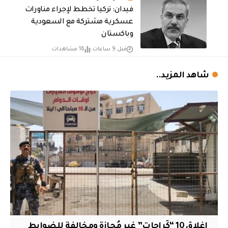
فيدان: تركيا تخطط لإجراء مناورات
عسكرية مشتركة مع السعودية
وباكستان
قبل 9 ساعات
16 مشاهدات
شاهد المزيد..
إغلاق 10 “كَراجات” غير مُجازة ومخالفة للضوابط