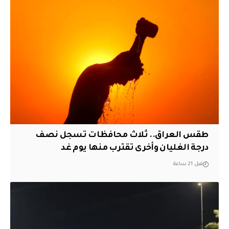
طقس العراق.. ثلاث محافظات تسجل نصف
درجة الغليان وأخرى تقترب منها يوم غد
قبل 21 ساعة