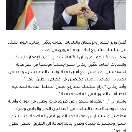
أعلن وزير الإعمار والإسكان والبلديات العامة بنگين ريكاني، اليوم الثلاثاء،
عن سلسلة مشاريع لفك الزخم المروري في بغداد.
وذكرت وزارة الإعمار في بيان تلقته الرشيد، إن “وزير الإعمار والإسكان
والبلديات العامة بنگين ريكاني حضر اجتماعاً موسعاً في مقر نقابة
المهندسين العراقيين، مع أمين بغداد ونقيب المهندسين، وعدد من
المديرين العامين وخبراء مختصين في قطاعي الطرق النقل”.
وأكد ريكاني “إدراج سلسلة مشاريع ضمن الخطط القادمة لمعالجة
الاختناقات المرورية في العاصمة بغداد”.
واشار الى أن “تنفيذها سيكون عن طريق فريق وطني من الوزارة وأمانة
بغداد، وبقية الجهات الساندة في القطاعين العام والخاص وخبراء
مختصين واستشاريين لفك العقد المرورية في العاصمة، عبر انشاء
جسور ومجسرات جديدة وطرق بديلة إضافة الى الطريق الحلقي بطول
94 كم”.