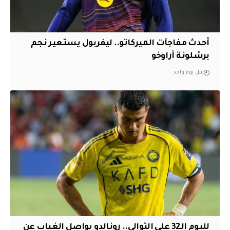
أحدث مفاجآت الميركاتو.. ليفربول يستعير نجم
برشلونة أراوخو
قبل يوم واحد
لليوم الـ32 على التوالي.. رونالدو يواصل الغياب عن