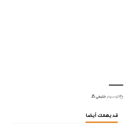
الوسوم
خليجي 25
قد يهمك أيضا