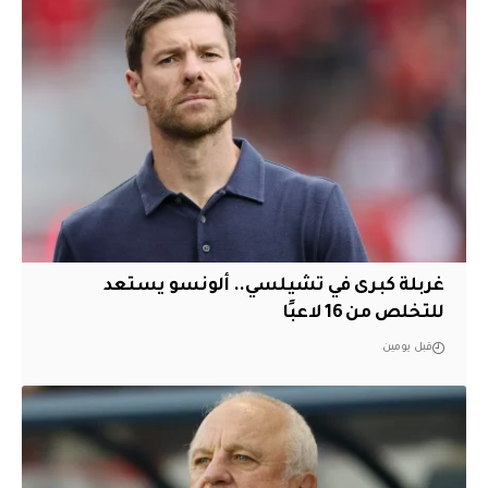
غربلة كبرى في تشيلسي.. ألونسو يستعد
للتخلص من 16 لاعبًا
قبل يومين