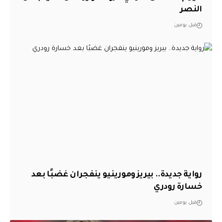
النصر
قبل يومين
رواية جديدة.. بيريز ومورينيو ينفجران غضبًا بعد
خسارة رودري
قبل يومين