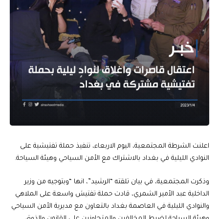
اعلنت الشرطة المجتمعية، اليوم الاربعاء، تنفيذ حملة تفتيشية على
النوادي الليلية في بغداد بالاشتراك مع الأمن السياحي وهيئة السياحة.
وذكرت المجتمعية، في بيان تلقته “الرشيد”، انها “وبتوجيه من وزير
الداخلية عبد الأمير الشمري، قادت حملة تفتيش واسعة على الملاهي
والنوادي الليلية في العاصمة بغداد بالتعاون مع مديرية الأمن السياحي
وهيئة السياحة لضبط المخالفين والمتجاوزين على القانون والذوق