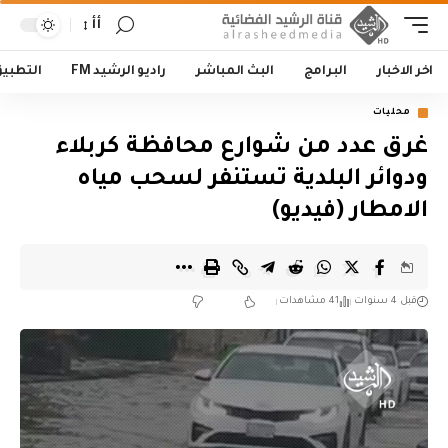
أأ
اخر الاخبار
البرامج
البث المباشر
راديو الرشيد FM
التطبي
محليات
غرق عدد من شوارع محافظة كربلاء
ودوائر البلدية تستنفر لسحب مياه
الامطار (فيديو)
قبل 4 سنوات
41 مشاهدات