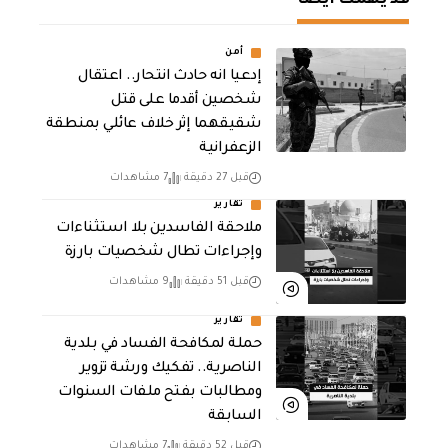
قد يهمك أيضا
أمن
إدعيا انه حادث انتحار.. اعتقال
شخصين أقدما على قتل
شقيقهما إثر خلاف عائلي بمنطقة
الزعفرانية
قبل 27 دقيقة
7 مشاهدات
تقارير
ملاحقة الفاسدين بلا استثناءات
وإجراءات تطال شخصيات بارزة
قبل 51 دقيقة
9 مشاهدات
تقارير
حملة لمكافحة الفساد في بلدية
الناصرية.. تفكيك ورشة تزوير
ومطالبات بفتح ملفات السنوات
السابقة
قبل 52 دقيقة
7 مشاهدات