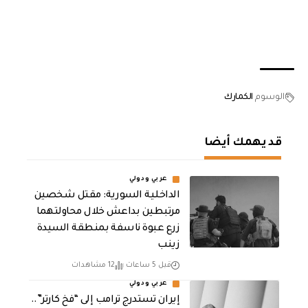
الوسوم
الكمارك
قد يهمك أيضا
عربي ودولي
الداخلية السورية: مقتل شخصين
مرتبطين بداعش خلال محاولتهما
زرع عبوة ناسفة بمنطقة السيدة
زينب
قبل 5 ساعات
12 مشاهدات
عربي ودولي
إيران تستدرج ترامب إلى “فخ كارتر”..