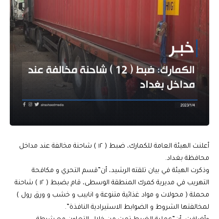
أعلنت الهيئة العامة للكمارك، ضبط ( ١٢ ) شاحنة مخالفة عند مداخل
محافظة بغداد.
وذكرت الهيئة في بيان تلقته الرشيد، أن”قسم التحري و مكافحة
التهريب في مديرية كمرك المنطقة الوسطى، قام بضبط ( ١٢ ) شاحنة
محملة ( محولات و مواد غذائية متنوعة و انابيب و خشب و ورق رول )
لمخالفتها الشروط و الضوابط الاستيرادية النافذة”.