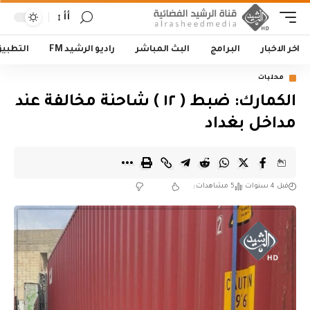
أأ
اخر الاخبار
البرامج
البث المباشر
راديو الرشيد FM
التطبي
محليات
الكمارك: ضبط ( ١٢ ) شاحنة مخالفة عند
مداخل بغداد
قبل 4 سنوات
5 مشاهدات