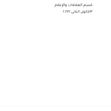
قسم العلاقات والإعلام
٣/كانون الثاني /٢٠٢٣