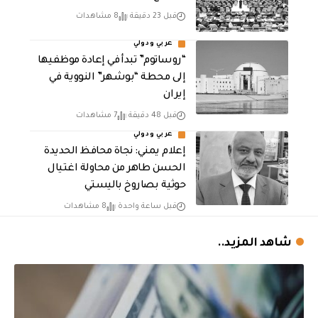
قبل 23 دقيقة
8 مشاهدات
عربي ودولي
“روساتوم” تبدأ في إعادة موظفيها
إلى محطة “بوشهر” النووية في
إيران
قبل 48 دقيقة
7 مشاهدات
عربي ودولي
إعلام يمني: نجاة محافظ الحديدة
الحسن طاهر من محاولة اغتيال
حوثية بصاروخ باليستي
قبل ساعة واحدة
8 مشاهدات
شاهد المزيد..