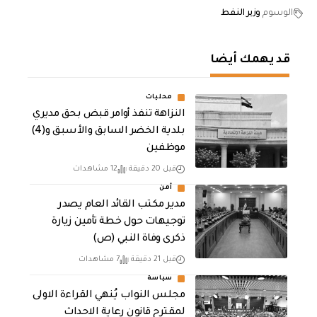
الوسوم
وزير النفط
قد يهمك أيضا
محليات
النزاهة تنفذ أوامر قبض بحق مديري
بلدية الخضر السابق والأسبق و(4)
موظفين
قبل 20 دقيقة
12 مشاهدات
أمن
مدير مكتب القائد العام يصدر
توجيهات حول خطة تأمين زيارة
ذكرى وفاة النبي (ص)
قبل 21 دقيقة
7 مشاهدات
سياسة
مجلس النواب يُنهي القراءة الاولى
لمقترح قانون رعاية الاحداث