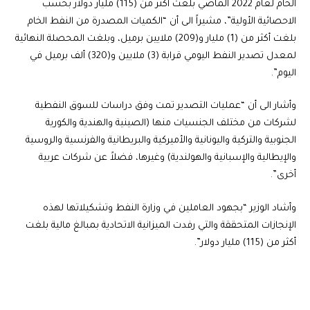
الخام لعام 2022 الماضي بلغت أكثر من (115) مليار دولار بحسب
الاحصائية الأولية”، مشيراً الى أن “الكميات المصدرة من النفط الخام
بلغت أكثر من (1) مليار و(209) ملايين برميل، وبلغت المحصلة النهائية
لمعدل تصدير النفط اليومي قرابة (3) ملايين و(320) ألف برميل في
اليوم”.
وأشار الى أن “عمليات التصدير تمت وفق دراسات للسوق النفطية
لشركات من مختلف الجنسيات منها (الصينية والهندية والكورية
الجنوبية والتركية واليونانية والأميركية والبريطانية والفرنسية والروسية
والإيطالية والإسبانية والهولندية) وغيرها، فضلاً عن شركات عربية
أخرى”.
وأشاد الوزير “بجهود العاملين في وزارة النفط وتشكيلاتها لهذه
الإنجازات المتحققة والتي رفدت الميزانية الاتحادية بمبالغ مالية بلغت
أكثر من (115) مليار دولار”.