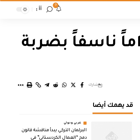
9
أأ
ماً ناسفاً بضربة
شارك
قد يهمك أيضا
عربي ودولي
البرلمان التركي يبدأ مناقشة قانون
دمج “العمال الكردستاني” في