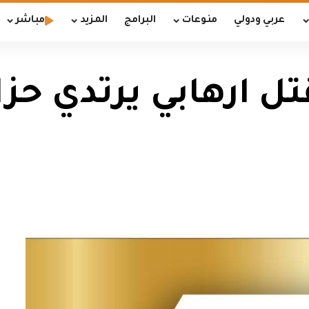
عربي ودولي
منوعات
البرامج
المزيد
مباشر
تل ارهابي يرتدي حزا