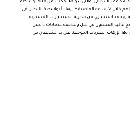
دة عمليات ديالى، والتي بدورها تمكنت من قتله بواسطة
طائرة سزنا كرفان، وبذلك يصبح عدد الإرهابيين الذين تم قتلهم خلال ٤٨ ساعة الماضية ١٣ إرهابياً بواسطة الأبطال في
ة وبجهد استخباري من مديرية الاستخبارات العسكرية.
تائج عالية المستوى في قتل وملاحقة عصابات داعش
 بها الإرهاب الضربات الموجعة على يد الشجعان في