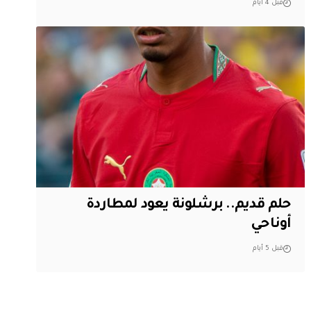
قبل 4 أيام
حلم قديم.. برشلونة يعود لمطاردة
أوناحي
قبل 5 أيام