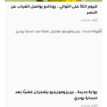
لليوم الـ32 على التوالي.. رونالدو يواصل الغياب عن
النصر
قبل يوم واحد
رواية جديدة.. بيريز ومورينيو ينفجران غضبًا بعد
خسارة رودري
قبل يوم واحد