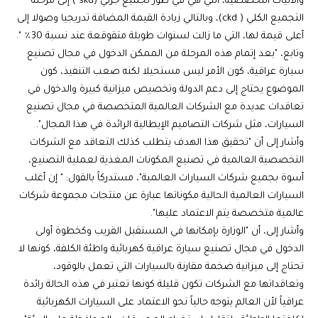
والآليات التخصصية، التي هي في طور تجميع جزئي (skd ) إلى مرحلة
التجميع الكلي ( ckd)، وبالتالي زيادة القيمة المضافة تدريجيا وصولا إلى
أعلى قيمة لها، التي ما زالت لسنوات طويلة متقوقعة عند نسبة 30٪ ".
وتابع، "بعد إتمام هذه المرحلة من الممكن الدخول في مجال تصنيع
سيارة عراقية، كون الأمر ليس مستحيلا لكنه صعب التنفيذ، كون
الموضوع يحتاج إلى دعم الدولة وتخصيص ميزانية كبيرة والدخول في
تعاقدات عديدة مع الشركات العالمية المتخصصة في مجال تصنيع
السيارات، مثل شركات التصاميم الإيطالية الرائدة في هذا المجال".
وأشار إلى أن "تحقيق هذا الهدف يتطلب كذلك التعاقد مع الشركات
التخصصية العالمية في تصنيع المكونات المغذية لعملية التصنيع،
أسوة بجميع شركات السيارات العالمية"، مستدركاً بالقول: " إن أغلب
السيارات العالمية الحالية مكوناتها عبارة عن منتجات مجموعة شركات
عالمية متخصصة يتم الاعتماد عليها".
وأشار إلى، أن "الوزارة بإمكانها في المستقبل القريب وكخطوة أولى
الدخول في مجال تصنيع سيارة عراقية كهربائية واطئة الكلفة، كونها لا
تحتاج إلى ميزانية ضخمة مقارنة بالسيارات التي تعمل بالوقود،
وتعاقداتها مع الشركات تكون قليلة كونها تعتبر في هذه الحالة رائدة
عراقياً لأن العالم يتوجه حالياً نحو الاعتماد على السيارات الكهربائية