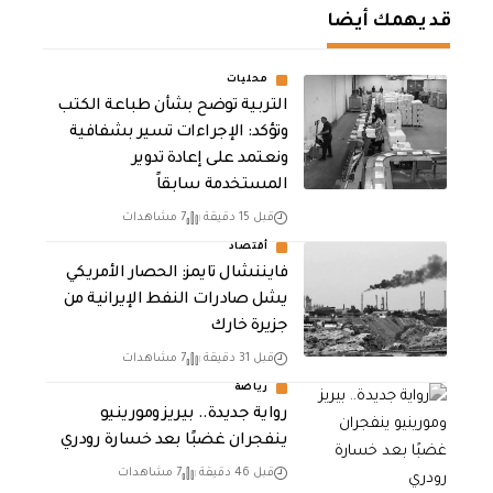
قد يهمك أيضا
محليات
التربية توضح بشأن طباعة الكتب
وتؤكد: الإجراءات تسير بشفافية
ونعتمد على إعادة تدوير
المستخدمة سابقاً
قبل 15 دقيقة
7 مشاهدات
أقتصاد
فايننشال تايمز: الحصار الأمريكي
يشل صادرات النفط الإيرانية من
جزيرة خارك
قبل 31 دقيقة
7 مشاهدات
رياضة
رواية جديدة.. بيريز ومورينيو
ينفجران غضبًا بعد خسارة رودري
قبل 46 دقيقة
7 مشاهدات