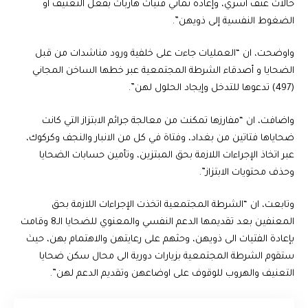
حالات عنف أسري، وإعادة ثماني فتيات هاربات بفعل التعنيف أو
الضغوط النفسية إلى ذويهن”.
واوضحت، ان “العمليات جاءت على خلفية ورود مناشدات من قبل
الضحايا و أصدقاء الشرطة المجتمعية عبر خطها الساخن المجاني
(497) تدعوها للتدخل وإيجاد الحلول لهن”.
واضافت، ان “مفارزها تمكنت من معالجة جرائم الابتزاز التي كانت
ضحاياها فتاتين من بغداد، وفتاة في كل من الانبار والنجف وكركوك،
عبر اتخاذ الإجراءات اللازمة بحق المبتزين، وتأمين حسابات الضحايا
وحذف محتويات الابتزاز”.
وتابعت، ان “الشرطة المجتمعية اتخذت الإجراءات اللازمة بحق
المعنفين بعد تقديمها الدعم النفسي والمعنوي للضحايا الـ8 وقامت
بإعادة الفتيات الى ذويهن، وحثهم على رعايتهن والاهتمام بهن، حيث
ستقوم الشرطة المجتمعية بزيارات دورية الى محال سكن ضحايا
التعنيف والهروب للوقوف على اوضاعهن وتقديم الدعم لهن”.