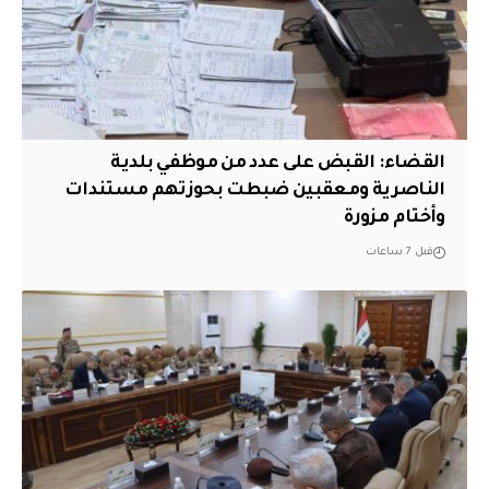
القضاء: القبض على عدد من موظفي بلدية
الناصرية ومعقبين ضبطت بحوزتهم مستندات
وأختام مزورة
قبل 7 ساعات