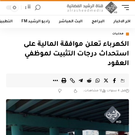
أأ
اخر الاخبار
البرامج
البث المباشر
راديو الرشيد FM
التطبي
محليات
الكهرباء تعلن موافقة المالية على
استحداث درجات التثبيت لموظفي
العقود
قبل 4 سنوات
12 مشاهدات