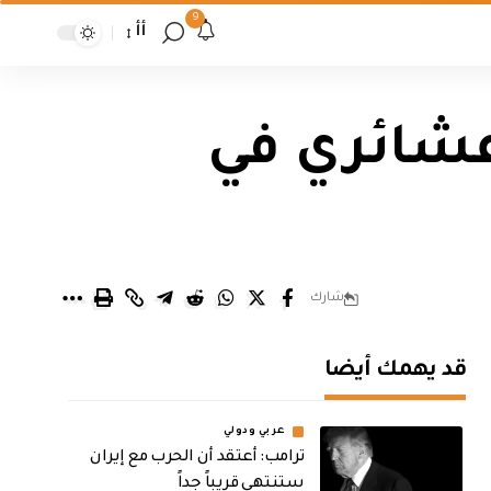
9
أأ
عشائري في
شارك
قد يهمك أيضا
عربي ودولي
‏ترامب: أعتقد أن الحرب مع إيران
ستنتهي قريباً جداً