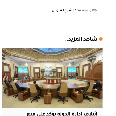
الوسوم
محمد شياع السوداني
شاهد المزيد..
ائتلاف ادارة الدولة يؤكد على منع