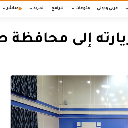
عربي ودولي
منوعات
البرامج
المزيد
مباشر
يارته إلى محافظة ص