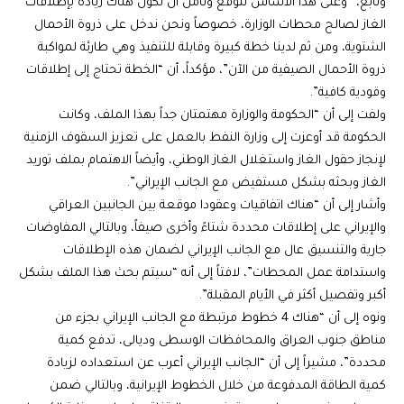
وتابع، “وعلى هذا الأساس نتوقع ونأمل أن تكون هناك زيادة بإطلاقات
الغاز لصالح محطات الوزارة، خصوصاً ونحن ندخل على ذروة الأحمال
الشتوية، ومن ثم لدينا خطة كبيرة وقابلة للتنفيذ وهي طارئة لمواكبة
ذروة الأحمال الصيفية من الآن”، مؤكداً، أن “الخطة تحتاج إلى إطلاقات
وقودية كافية”.
ولفت إلى أن “الحكومة والوزارة مهتمتان جداً بهذا الملف، وكانت
الحكومة قد أوعزت إلى وزارة النفط بالعمل على تعزيز السقوف الزمنية
لإنجاز حقول الغاز واستغلال الغاز الوطني، وأيضاً الاهتمام بملف توريد
الغاز وبحثه بشكل مستفيض مع الجانب الإيراني”.
وأشار إلى أن “هناك اتفاقيات وعقودا موقعة بين الجانبين العراقي
والإيراني على إطلاقات محددة شتاءً وأخرى صيفاً، وبالتالي المفاوضات
جارية والتنسيق عال مع الجانب الإيراني لضمان هذه الإطلاقات
واستدامة عمل المحطات”، لافتاً إلى أنه “سيتم بحث هذا الملف بشكل
أكبر وتفصيل أكثر في الأيام المقبلة”.
ونوه إلى أن “هناك 4 خطوط مرتبطة مع الجانب الإيراني بجزء من
مناطق جنوب العراق والمحافظات الوسطى وديالى، تدفع كمية
محددة”، مشيراً إلى أن “الجانب الإيراني أعرب عن استعداده لزيادة
كمية الطاقة المدفوعة من خلال الخطوط الإيرانية، وبالتالي ضمن