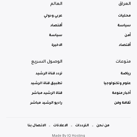
العراق
العالم
محليات
عربي ودولي
سياسة
أقتصاد
أمن
سياسة
أقتصاد
الاخيرة
منوعات
الوصول السريع
رياضة
تردد قناة الرشيد
علوم وتكنولوجيا
تطبيق قناة الرشيد
أخبار منوعة
قناة الرشيد مباشر
ثقافة وفن
راديو الرشيد مباشر
من نحن
الترددات
الاعلانات
الاتصال بنا
Made By
IQ Hosting