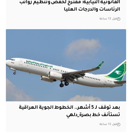
القانونية النيابية: مقترح لخفض وتنظيم رواتب
الرئاسات والدرجات العليا
قبل 13 ساعة
بعد توقف لـ 5 أشهر.. الخطوط الجوية العراقية
تستأنف خط بصرة_دلهي
قبل 13 ساعة