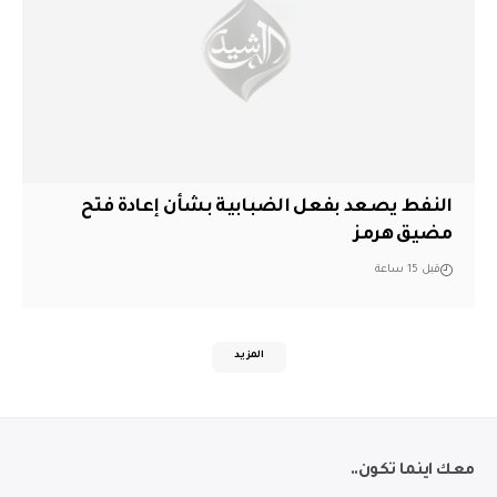
النفط يصعد بفعل الضبابية بشأن إعادة فتح
مضيق هرمز
قبل 15 ساعة
المزيد
معك اينما تكون..