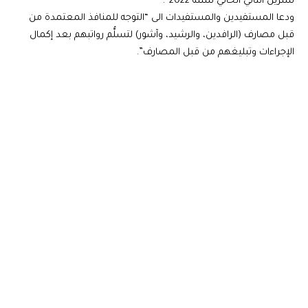
تشرين الثاني الحالي لسنة 2022”.
ودعا المستفيدين والمستفيدات الى “التوجه للمنافذ ‏المعتمدة من
قبل مصارف ‌‏(الرافدين، والرشيد، وآشور) لتسلُّم رواتبهم بعد إكمال
‏الإجراءات وتبليغهم من قبل المصارف”.