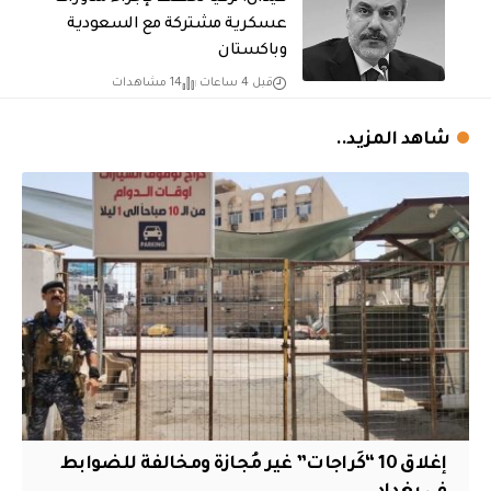
عسكرية مشتركة مع السعودية
وباكستان
قبل 4 ساعات
14 مشاهدات
شاهد المزيد..
إغلاق 10 “كَراجات” غير مُجازة ومخالفة للضوابط