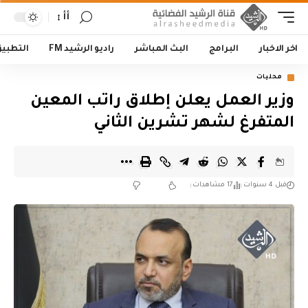
أأ
اخر الاخبار
البرامج
البث المباشر
راديو الرشيد FM
التطبي
محليات
وزير العمل يعلن إطلاق راتب المعين
المتفرغ لشهر تشرين الثاني
قبل 4 سنوات
17 مشاهدات