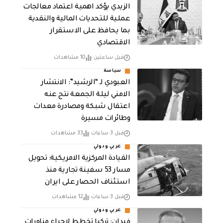
الزيدي يؤكد اهمية اعتماد معالجات
عملية للتحديات المالية والنقدية
بما يحافظ على الاستقرار
الاقتصادي
قبل ساعتين
10 مشاهدات
سياسة
العبودي لـ “الرشيد”: الانتشار
الامني ليلة الجمعة نتج عنه
اعتقال شبكة ومصادرة معدات
وطائرات مسيرة
قبل 3 ساعات
33 مشاهدات
عربي ودولي
القيادة المركزية الامريكية: تحويل
مسار 53 سفينة تجارية منذ
استئناف الحصار على ايران
قبل 3 ساعات
12 مشاهدات
عربي ودولي
فيدان: تركيا تخطط لإجراء مناورات