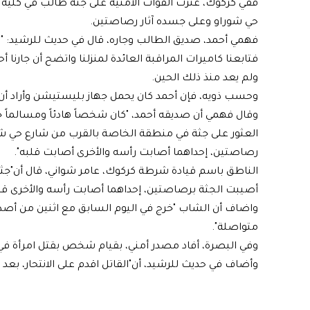
ففي كركوك، عثرت القوات الأمنية على جثة طالب في كلية 
حي شوراو وعلى جسده آثار رصاصتين.
فهمي أحمد، صديق الطالب وجاره، قال في حديث للرشيد: "ليلة
فتابعنا كاميرات المراقبة العائدة لمنزلنا واتضح أن جارنا 
ولم يعد منذ ذلك الحين.
وحسب ذويه، فإن أحمد كان يحمل جهاز بليستيشن وأراد أن 
وقال فهمي أن صديقه أحمد، "كان شخصاً هادئاً ومسالماً جدا
العثور على جثة في منطقة الخاصة بالقرب من شارع حي شورا
رصاصتين، إحداهما أصابت رأسه والأخرى أصابت قلبه".
الناطق باسم قيادة شرطة كركوك، عامر شواني، قال أن"جث
أصيبت الجثة برصاصتين، إحداهما أصابت رأسه والأخرى قل
واضاف أن الشاب "خرج في اليوم السابق مع اثنين من أصد
متواصلة".
وفي البصرة، أفاد مصدر أمني، بقيام شخص بقتل امرأة 
وأضاف في حديث للرشيد، أن"القاتل اقدم على الانتحار، بعد ق