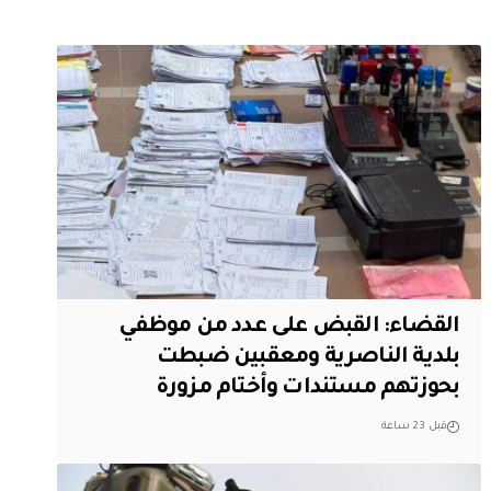
القضاء: القبض على عدد من موظفي
بلدية الناصرية ومعقبين ضبطت
بحوزتهم مستندات وأختام مزورة
قبل 23 ساعة