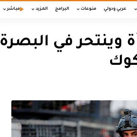
عربي ودولي
منوعات
البرامج
المزيد
مباشر
ينتحر في البصرة و
كوك