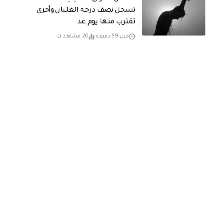
تسجل نصف درجة الغليان وأخرى
تقترب منها يوم غد
قبل 59 دقيقة
20 مشاهدات