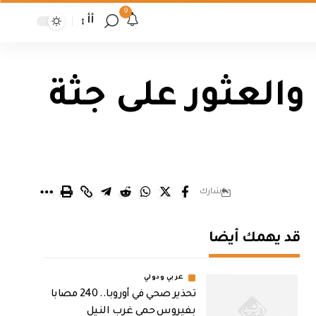
9
أأ
العثور على جثة
شارك
قد يهمك أيضا
عربي ودولي
تحذير صحي في أوروبا.. 240 مصابا
بفيروس حمى غرب النيل