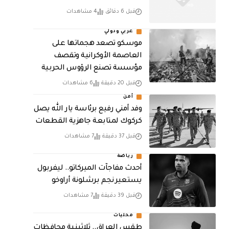
قبل 6 دقائق
4 مشاهدات
عربي ودولي
موسكو تصعد هجماتها على
العاصمة الأوكرانية وتقصف
مؤسسة تصنع الرؤوس الحربية
قبل 20 دقيقة
6 مشاهدات
أمن
وفد أمني رفيع برئاسة يار الله يصل
كركوك لمتابعة جاهزية القطعات
قبل 37 دقيقة
7 مشاهدات
رياضة
أحدث مفاجآت الميركاتو.. ليفربول
يستعير نجم برشلونة أراوخو
قبل 39 دقيقة
7 مشاهدات
محليات
طقس العراق.. ثلاثينية محافظات