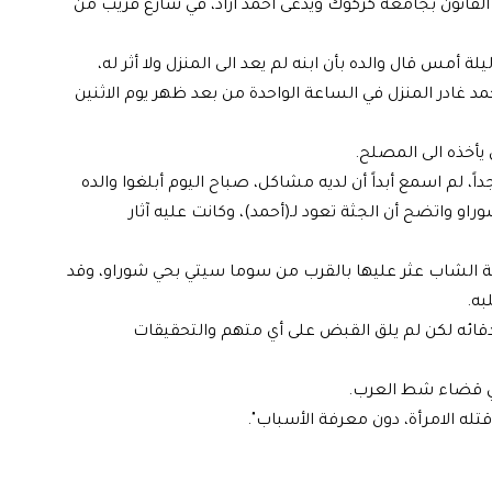
القانون بجامعة كركوك ويدعى أحمد آزاد، في شارع قريب من
 أمس قال والده بأن ابنه لم يعد الى المنزل ولا أثر له،
أحمد غادر المنزل في الساعة الواحدة من بعد ظهر يوم الاثنين
يأخذه الى المصلح.
ً، لم اسمع أبداً أن لديه مشاكل، صباح اليوم أبلغوا والده
و واتضح أن الجثة تعود لـ(أحمد)، وكانت عليه آثار
ة الشاب عثر عليها بالقرب من سوما سيتي بحي شوراو، وقد
به.
قائه لكن لم يلق القبض على أي متهم والتحقيقات
في قضاء شط العرب.
تله الامرأة، دون معرفة الأسباب".