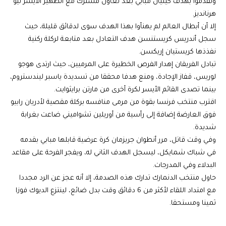
وتقدموا بهدف كيليان مبابي بعد تعاون مشترك مع الظهير الأيسر ثيو
هرنانديز.
إلا أن أبطال العالم لم يهنأوا بهذا الهدف سوى لدقائق قليلة، حيث
سجل أندريس كريستنسن هدف التعادل بعد متابعة لركلة ركنية
نفذذها كريستيان إريكسن.
تبادل الفريقان إهدار الفرص الخطيرة على المرميين، حيث ارتدى هوجو
لوريس، قفاز الإجادة، ومنع هدفا محققا من تسديدة ياسبر ليندستروم،
بينما تصدى القائم الأيسر لكرة أخرى من مارتن برايثوايت.
اقترب منتخب فرنسا بقوة من مرمى منافسه بركلة مقصية لأدريان رابيو
فوق العارضة إضافة إلى رأسية من أوريلين تشواميني ضاعت بغرابة
شديدة.
وفي وقت قاتل، مرر أنطوان جريزمان كرة عرضية قابلها مبابي بقدمه
في شباك شمايكل، ليسجل الهدف الثاني له، ويفجر الفرحة على مقاعد
البدلاء وفي المدرجات.
حاول منتخب الدنمارك تدارك هذه الصدمة، إلا أنه عجز عن الرد مجددا
مع امتداد اللقاء لأكثر من 6 دقائق وقت بدل ضائع، لينتزع الديوك فوزا
ثمينا ومستحقا.