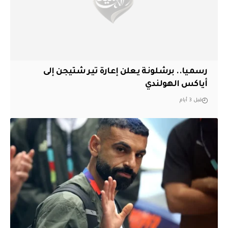
رسميا.. برشلونة يعلن إعارة تير شتيجن إلى
أياكس الهولندي
قبل 3 أيام