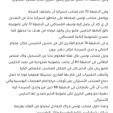
وفي الدقيقة 70 ماء منتخب استراليا أن يضاعف النتيجة
وواصل منتخب تونس ضغطه على مناطق استراليا بحثا عن التعديل
ال ي كاد أن يصل إليه يوسف المساكني في الدقيقة 72 لكن تصويبته
تالق أمامها الحارس ماتيو ريان وانقذ مرماه من هدف بدا محقق كما
تصدى للتصويبة الثانية للمساكني.
و في الدقيقة 74 اقحم القادري كل من ياسين الخنيسي مكان عصام
الجبالي و جدي كشريدة مكان ديلان برون.
ونزل منتخب تونس بكل ثقله للهجوم بحثا عن التسجيل وكاد منتصر
الطالبي في الدقيقة 83 أن يباغت بتصويبة صاروخية من بعيد الحارس
ماتيو ريان لكن الاخير كان في المكان المناسب لاقتناص الكرة.
وأعطت التغييرات التي قام بها القادري تنشيطا هجوميا قويا ما جعل
دفاع المنتخب الأسترالي يمر بأوقات حرجة.امام الهجمات التونسية والتي
كادت أن تأتي بالتعادل في الدقيقة 88 حين مرر وجدي كشريدة كرة
ذهبية نحو وهبي الخزري لكن تصويبة الاخير تصدى لها الحارس
الأسترالي.
وعبثا حاول منتخب تونس إدراك التعادل ليخرحو من اللقاء بهزيمة
شكلت خيبة كبرى للكرة التونسية ولكل التونسيين.