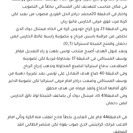
في مكان مناسب للتهديف لكن المساكني تباطأ في التصويب.
واختار في الدقيقة 20محمد دراجر الحل الفردي فصوب من بعيد لكن
كرته مرت فوق مرمى الحارس ماتيو ريان.
وفي الدقيقة 23 وزع كراج جودوين كرة في اتجاه ميشال دوك الذي
تخلص من مراقبة ياسين مرياح و بتصويبة راسية غالط الحارس ايمن
دحمان وافتتح النتيجة لاستراليا (1_0).
وبعد قبول الهدف أصبح منتخب تونس يلهث و راء التعديل فقام
يوسف المساكني في الدقيقة 37 بمحاولة فردية لكن تصويبته
اصطدمت بدفاع استراليا لتضيع المحاولة وتذهب إدراج الرياح.
وفي الدقيقة 40 ضاع هدف التعادل على تونس بعد تمريرة ذهبية من
يوسف المساكني وضعت دراجر امام مرمى استراليا لكن تصويبة الاخير
تالق أمامها الدفاع وانقذ مرماه من هدف محقق.
وفي الدقيقة43 كاد ميشال دوك أن يضاعف النتيجة لولا تالق الحارس
ايمن دحمان.
في الدقيقة44 قام على العابدي بخطأ فادح لتفلت منه الكرة وتأتي امام
اللاعب فرانك كراتيتش الذي صوب بقوة لكن منتصر الطالبي انقذ
الموقف.