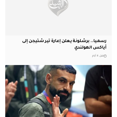
رسميا.. برشلونة يعلن إعارة تير شتيجن إلى
أياكس الهولندي
قبل 4 أيام