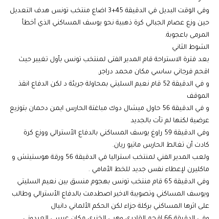
وفي الوقت البديل في الدقيقة 45+3 اضاع منتخب تونس هدف التعديل
حين وزع عصام الجبالي كرة ذهبية نحو يوسف المساكني الذي أخطأ
المرمى باعجوبة.
الشوط الثاني
بعد فترة الاستراحة قام المدير الفتى لمنتخب تونس بأول تغيير حيث
اقحم فرجاني ساسي مكان محمد دراجر.
و في الدقيقة 52 قام نعيم السليتي بمحاولة جريئة د لكن الدفاع انقذ
الموقف
و في الدقيقة 56 حاول ميشال دوك مباغتة الحارس ايمن دحمان بتوزيع
عرضية لكنها لم تأت بالجديد
وفي الدقيقة 59 راوغ يوسف المساكني بالدفاع الأسترالي ووزع كرة
كادت أن تغالط الحارس ماتيو ريان.
ولعب المدير الفني لمنتخب استراليا في الدقيقة 56 ورقة هوستيتش و
ماكليرن لإعطاء نفس جديد للخط الأمامي .
وفي الدقيقة 65 قام منتخب تونس بهجوم منسق بين نعيم السليتي
ويوسف المساكني وتصويبة الاخير اصطدمت بالدفاع الأسترالي وطالب
على اثرها المساكني بركلة جزاء لكن الحكم الألماني دانيال
وفي الدقيقة 66 اقحم القادري وهبي الخزري مكان عيسى العيدوني