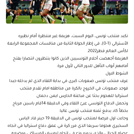
تكبد منتخب تونس، اليوم السبت، هزيمة غير منتظرة أمام نظيره
الأسترالي (1-0)، في إطار الجولة الثانية من منافسات المجموعة الرابعة
لكأس العالم قطر2022.
الهزيمة أجهضت أحلام التونسيين الذين كانوا ينتظرون انتصارا يفتح
أمامهم أبواب التأهل للدور الثاني لأول مرة.
الشوط الاول
عرف منتخب تونس صعوبات كبرى في بداية اللقاء الذي لم يدخله جيدا
فوجد صعوبات في الخروج بالكرة من مناطقه امام تقدم منتخب
استراليا للهجوم بحثا عن مباغتة الحارس ايمن دحمان.
وتحمل الدفاع التونسي عبئ اللقاء وفي الدقيقة 14قام ياسين مرياح
بخطأ كاد يدفع ثمنه منتخب تونس غاليا.
وجاءت اول فرصة لمنتخب تونس في الدقيقة 19 حينر قاد الياس
السخيري هجوما سريعا الذي مرر كرة في عمق دفاع استراليا في اتجاه
عصام الجبالي والذي بدوره وزع في اتجاه ليوسف المساكني ووضعه