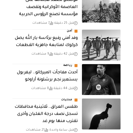
موسكو تصعد هجماتها على
العاصمة الأوكرانية وتقصف
مؤسسة تصنع الرؤوس الحربية
قبل 25 دقيقة
7 مشاهدات
أمن
وفد أمني رفيع برئاسة يار الله يصل
كركوك لمتابعة جاهزية القطعات
قبل 42 دقيقة
9 مشاهدات
رياضة
أحدث مفاجآت الميركاتو.. ليفربول
يستعير نجم برشلونة أراوخو
قبل 44 دقيقة
8 مشاهدات
محليات
طقس العراق.. ثلاثينية محافظات
تسجل نصف درجة الغليان وأخرى
تقترب منها يوم غد
قبل ساعة واحدة
21 مشاهدات