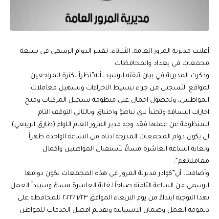
أعلنت مديرية المرور العامة، الثلاثاء، تغيير الدوام الرسمي في سبعة
مجمعات في بغداد والمحافظات.
وذكرت المديرية في بيان تلقته الرشيد، أنه”نظراً لكثرة المراجعين
لمواقع التسجيل من جراء تبسيط الاجراءات وتسهيل معاملات
المواطنين، ولحصول احمال على منظومة تسجيل المركبات ومنح
اجازات السياقة وتجنباً لاي تباطؤ واختناق وبالتالي التوقف التام
للمنظومة عن عملها فقد وجه مدير المرور العام اللواء (طارق الربيعي)
ان يكون دوام المجمعات المدرجة ادناه من الساعة الواحدة ظهراً
ولغاية الساعة العاشرة مساءًً لأستقبال المواطنين واكمال
معاملاتهم”.
وأضافت، أن”كوادر مديرية المرور في هذه المجمعات يكون دوامها
الرسمي من الساعة الثامنة صباحاً لغاية العاشرة مساءً وسيبدأ العمل
بهذا التوجيه ابتداءً من يوم الاربعاء الموافق ٢٠٢٢/١١/٢٣ للمحافظة على
ديمومة العمل وضمان الانسيابية وتقديم افضل الخدمات للمواطن