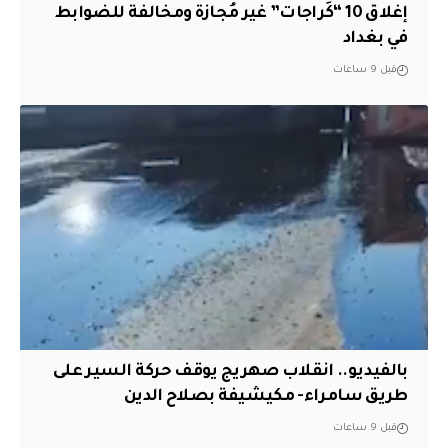
إغلاق 10 “كَراجات” غير مُجازة ومخالفة للضوابط
في بغداد
قبل 9 ساعات
بالفيديو.. انقلاب صهريج يوقف حركة السير على
طريق سامراء- مكيشيفة بصلاح الدين
قبل 9 ساعات