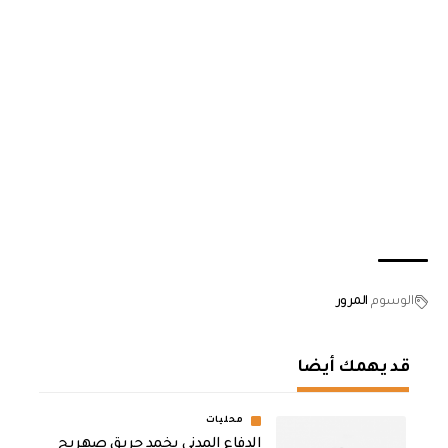
الوسوم
المرور
قد يهمك أيضا
محليات
الدفاع المدني يخمد حريق صهريج