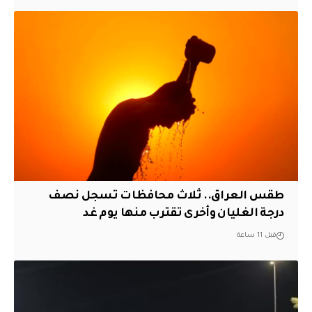
طقس العراق.. ثلاث محافظات تسجل نصف
درجة الغليان وأخرى تقترب منها يوم غد
قبل 11 ساعة