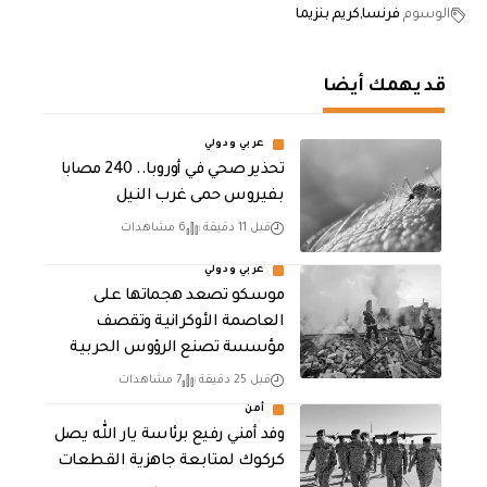
الوسوم
فرنسا
كريم بنزيما
قد يهمك أيضا
عربي ودولي
تحذير صحي في أوروبا.. 240 مصابا
بفيروس حمى غرب النيل
قبل 11 دقيقة
6 مشاهدات
عربي ودولي
موسكو تصعد هجماتها على
العاصمة الأوكرانية وتقصف
مؤسسة تصنع الرؤوس الحربية
قبل 25 دقيقة
7 مشاهدات
أمن
وفد أمني رفيع برئاسة يار الله يصل
كركوك لمتابعة جاهزية القطعات