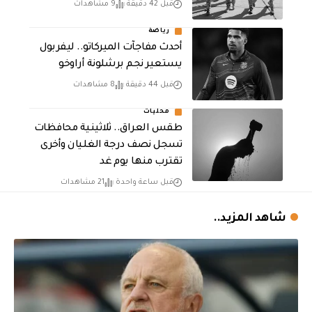
قبل 42 دقيقة
9 مشاهدات
رياضة
أحدث مفاجآت الميركاتو.. ليفربول
يستعير نجم برشلونة أراوخو
قبل 44 دقيقة
8 مشاهدات
محليات
طقس العراق.. ثلاثينية محافظات
تسجل نصف درجة الغليان وأخرى
تقترب منها يوم غد
قبل ساعة واحدة
21 مشاهدات
شاهد المزيد..