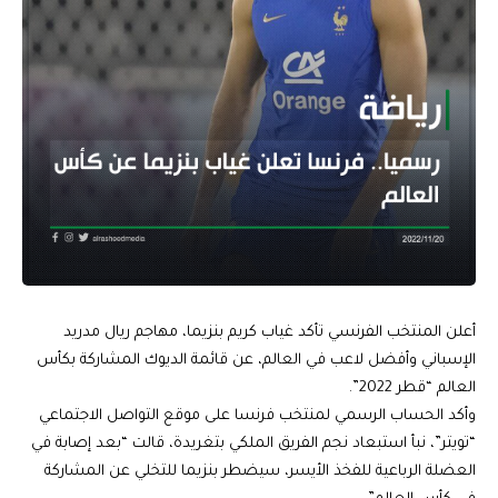
أعلن المنتخب الفرنسي تأكد غياب كريم بنزيما، مهاجم ريال مدريد
الإسباني وأفضل لاعب في العالم، عن قائمة الديوك المشاركة بكأس
العالم “قطر 2022”.
وأكد الحساب الرسمي لمنتخب فرنسا على موقع التواصل الاجتماعي
“تويتر”، نبأ استبعاد نجم الفريق الملكي بتغريدة، قالت “بعد إصابة في
العضلة الرباعية للفخذ الأيسر، سيضطر بنزيما للتخلي عن المشاركة