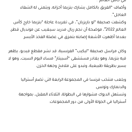
في كأس العالم”.
وأضاف “الفريق بالكامل يشارك بنزيما أحزانه، ويتمنى له الشفاء
العاجل”.
وكشفت صحيفة “لو باريزيان”، في تغريدة عاجلة “بنزيما خارج كأس
العالم 2022″، موضحة أن نجم ريال مدريد سيغيب عن مونديال قطر،
بعدما أظهرت الأشعة إصابته بتمزق في عضلة الفخذ الأيسر.
وكان مراسل صحيفة “ليكيب” الفرنسية، قد نشر مقطع فيديو، يظهر
فيه بنزيما، وهو يغادر مستشفى “أسبيتار” مساء اليوم السبت، وهو لا
يسير بطريقة طبيعية، وتبدو على ملامح وجهه الحزن.
ويلعب منتخب فرنسا في المجموعة الرابعة التي تضم أستراليا
والدنمارك وتونس.
وتستهل الديوك مشوارها في البطولة، الثلاثاء المقبل، بمواجهة
أستراليا في الجولة الأولى من دور المجموعات.