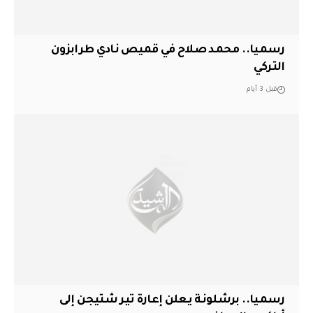
رسميا.. محمد صلاح في قميص نادي طرابزون
التركي
قبل 3 أيام
رسميا.. برشلونة يعلن إعارة تير شتيجن إلى