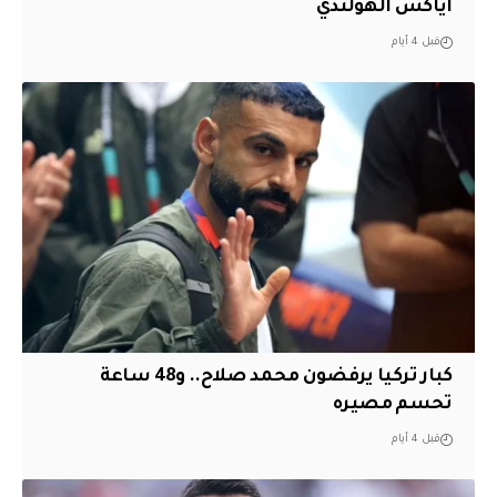
أياكس الهولندي
قبل 4 أيام
كبار تركيا يرفضون محمد صلاح.. و48 ساعة
تحسم مصيره
قبل 4 أيام