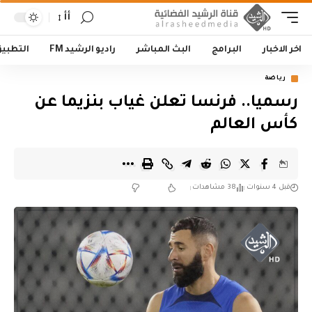
أأ
اخر الاخبار
البرامج
البث المباشر
راديو الرشيد FM
التطبي
رياضة
رسميا.. فرنسا تعلن غياب بنزيما عن
كأس العالم
قبل 4 سنوات
38 مشاهدات