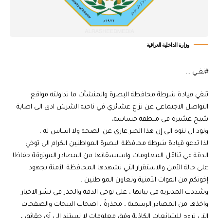
وزارة الداخلية العراقية
#نفــي …
تنفي قيادة شرطة محافظة البصرة والمنشآت ما تداولته مواقع
التواصل الاجتماعي عن نزاع عشائري في ناحية الشرش ادى الى اصابة
شيخ عشيرة في منطقة حساسة،
ونود ان ننوه الى إن هذا الخبر عاري عن الصحة ولا اساس له .
لذا تدعو قيادة شرطة محافظة البصرة المواطنين الكرام الى توخي
الدقة في تناقل المعلومات واستسقائها من المصادر الموثوقة حفاظا
على حالة الأمن والاستقرار التي تشهدها المحافظة الآمنة بجهود
إخوتكم من القوات الأمنية وتعاون المواطنين .
وشددت المديرية في بيانها ، على توخي الدقة والحذر في نشر الاخبار
واخذها من المصادر الرسمية ، محذرةً ، اصحاب البيجات والصفحات
التي تروج للشائعات الكاذبة وفق معلومات لا تستند إلى أي حقائق ،