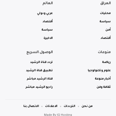
العراق
العالم
محليات
عربي ودولي
سياسة
أقتصاد
أمن
سياسة
أقتصاد
الاخيرة
منوعات
الوصول السريع
رياضة
تردد قناة الرشيد
علوم وتكنولوجيا
تطبيق قناة الرشيد
أخبار منوعة
قناة الرشيد مباشر
ثقافة وفن
راديو الرشيد مباشر
من نحن
الترددات
الاعلانات
الاتصال بنا
Made By
IQ Hosting