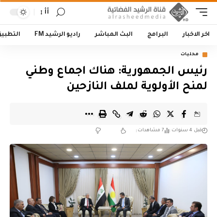
أأ
اخر الاخبار
البرامج
البث المباشر
راديو الرشيد FM
التطبي
محليات
رئيس الجمهورية: هناك اجماع وطني
لمنح الأولوية لملف النازحين
قبل 4 سنوات
7 مشاهدات