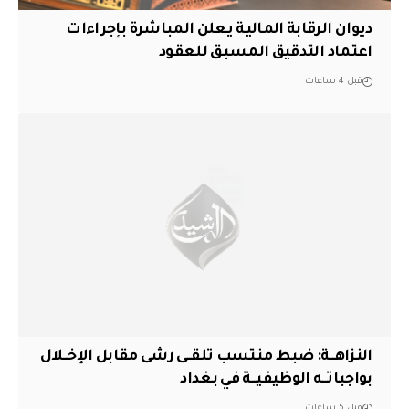
ديوان الرقابة المالية يعلن المباشرة بإجراءات
اعتماد التدقيق المسبق للعقود
قبل 4 ساعات
النزاهــة: ضبط منتسب تلقــى رشى مقابل الإخــلال
بواجباتــه الوظيفيــة في بغداد
قبل 5 ساعات