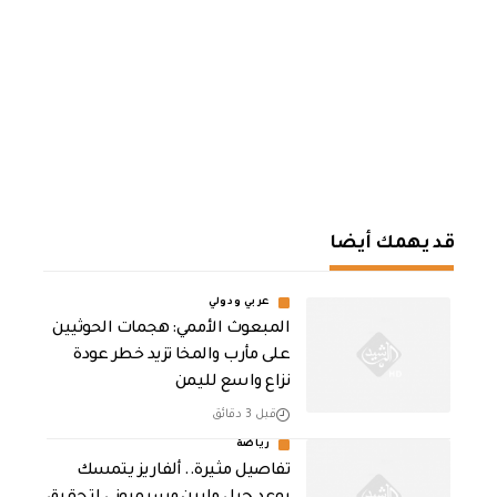
قد يهمك أيضا
عربي ودولي
المبعوث الأممي: هجمات الحوثيين
على مأرب والمخا تزيد خطر عودة
نزاع واسع لليمن
قبل 3 دقائق
رياضة
تفاصيل مثيرة.. ألفاريز يتمسك