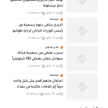
بوعد جيل مارين وسيميوني لتحقيق
حلم برشلونة
قبل 5 دقائق
4 مشاهدات
سياسة
الزيدي يتلقى دعوة رسمية من
رئيس الوزراء الياباني لزيارة طوكيو
قبل 9 دقائق
5 مشاهدات
عربي ودولي
تسرب نفطي من سفينة قبالة
سواحل عمان يغطي 390 كيلومتراً
قبل 9 دقائق
7 مشاهدات
سياسة
اعتقال متهم أقدم على قتل والده
حرقاً إثر خلافات عائلية في بغداد
قبل 16 دقيقة
3 مشاهدات