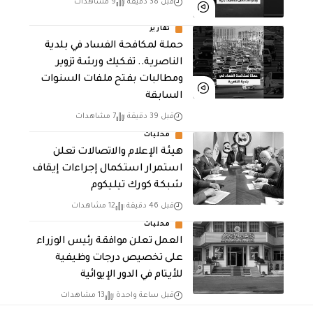
قبل 38 دقيقة
9 مشاهدات
تقارير
حملة لمكافحة الفساد في بلدية
الناصرية.. تفكيك ورشة تزوير
ومطالبات بفتح ملفات السنوات
السابقة
قبل 39 دقيقة
7 مشاهدات
محليات
هيئة الإعلام والاتصالات تعلن
استمرار استكمال إجراءات إيقاف
شبكة كورك تيليكوم
قبل 46 دقيقة
12 مشاهدات
محليات
العمل تعلن موافقة رئيس الوزراء
على تخصيص درجات وظيفية
للأيتام في الدور الإيوائية
قبل ساعة واحدة
13 مشاهدات