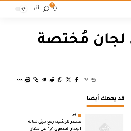
9
أأ
 لجان مُختصة
شارك
قد يهمك أيضا
أمن
مصدر للرشيد: رفع جزئي لحالة
الإنذار القصوى “ج” عن جهاز