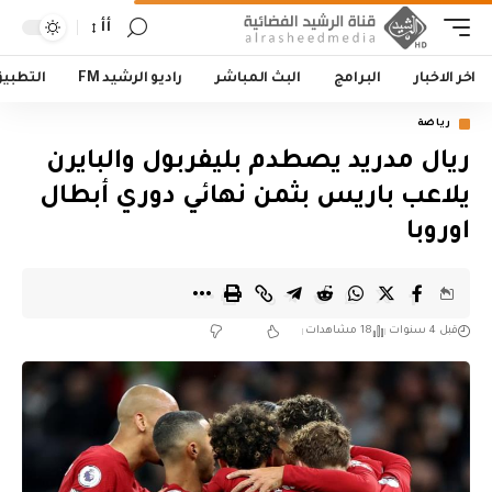
أأ
اخر الاخبار
البرامج
البث المباشر
راديو الرشيد FM
التطبي
رياضة
ريال مدريد يصطدم بليفربول والبايرن
يلاعب باريس بثمن نهائي دوري أبطال
اوروبا
قبل 4 سنوات
18 مشاهدات