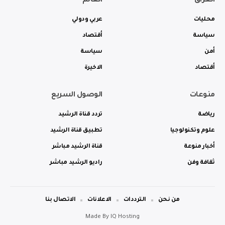
العراق
العالم
محليات
عربي ودولي
سياسة
أقتصاد
أمن
سياسة
أقتصاد
الاخيرة
منوعات
الوصول السريع
رياضة
تردد قناة الرشيد
علوم وتكنولوجيا
تطبيق قناة الرشيد
أخبار منوعة
قناة الرشيد مباشر
ثقافة وفن
راديو الرشيد مباشر
من نحن
الترددات
الاعلانات
الاتصال بنا
Made By
IQ Hosting