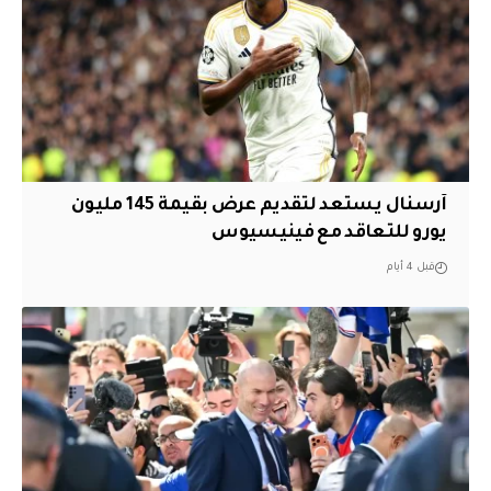
آرسنال يستعد لتقديم عرض بقيمة 145 مليون
يورو للتعاقد مع فينيسيوس
قبل 4 أيام