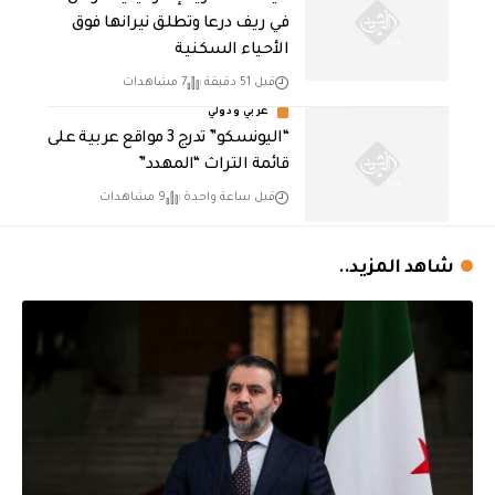
في ريف درعا وتطلق نيرانها فوق
الأحياء السكنية
قبل 51 دقيقة
7 مشاهدات
عربي ودولي
“اليونسكو” تدرج 3 مواقع عربية على
قائمة التراث “المهدد”
قبل ساعة واحدة
9 مشاهدات
شاهد المزيد..