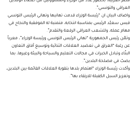
مصر العربية، بحضور عدد من الوزراء والمسؤولين من أعضاء الوفدين
العراقي والتونسي”.
واضاف البيان ان “رئيسة الوزراء قدمت تهانيها وتهاني الرئيس التونسي
قيس سعيّد الرئيس بمناسبة انتخابه، متمنية له الموفقية والنجاح في
مهام عمله، وللشعب العراقي الرفعة والتقدم”.
وثمّن رئيس الجمهورية “تهاني الرئيس التونسي ورئيسة الوزراء”، معرباً
عن رغبة “العراق في تعضيد العلاقات الثنائية وتوسيع آفاق التعاون
البنّاء وتبادل الخبرات في مجالات التعليم والسياحة والبيئة وغيرها، بما
يصبّ في مصلحة البلدين”.
وأكدت رئيسة الوزراء “اهتمام بلدها بتقوية العلاقات القائمة بين البلدين،
وتعزيز السبل الكفيلة للارتقاء بها”.