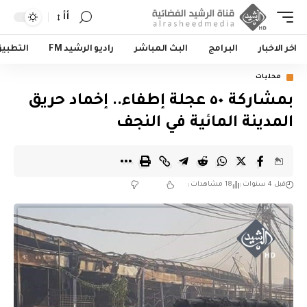
أأ
اخر الاخبار
البرامج
البث المباشر
راديو الرشيد FM
التطبي
محليات
بمشاركة ٥٠ عجلة إطفاء.. إخماد حريق
المدينة المائية في النجف
قبل 4 سنوات
18 مشاهدات