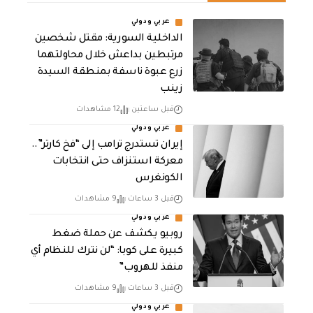
عربي ودولي
الداخلية السورية: مقتل شخصين
مرتبطين بداعش خلال محاولتهما
زرع عبوة ناسفة بمنطقة السيدة
زينب
قبل ساعتين
12 مشاهدات
عربي ودولي
إيران تستدرج ترامب إلى “فخ كارتر”..
معركة استنزاف حتى انتخابات
الكونغرس
قبل 3 ساعات
9 مشاهدات
عربي ودولي
روبيو يكشف عن حملة ضغط
كبيرة على كوبا: “لن نترك للنظام أي
منفذ للهروب”
قبل 3 ساعات
9 مشاهدات
عربي ودولي