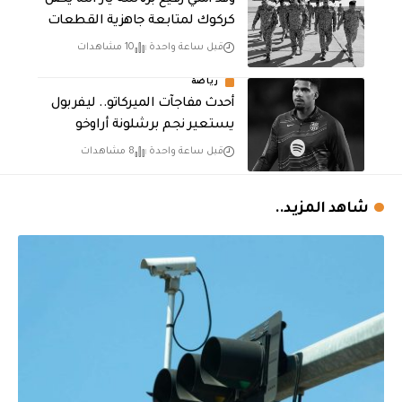
وفد أمني رفيع برئاسة يار الله يصل
كركوك لمتابعة جاهزية القطعات
قبل ساعة واحدة
10 مشاهدات
رياضة
أحدث مفاجآت الميركاتو.. ليفربول
يستعير نجم برشلونة أراوخو
قبل ساعة واحدة
8 مشاهدات
شاهد المزيد..