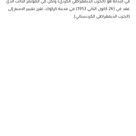
في البداية هو (الحزب الديمقراطي الكردي) ولكن في المؤتمر الثالث الذي
عقد في (26 كانون الثاني 1953) في مدينة كركوك، تقرر تغيير الاسم إلى
(الحزب الديمقراطي الكردستاني).