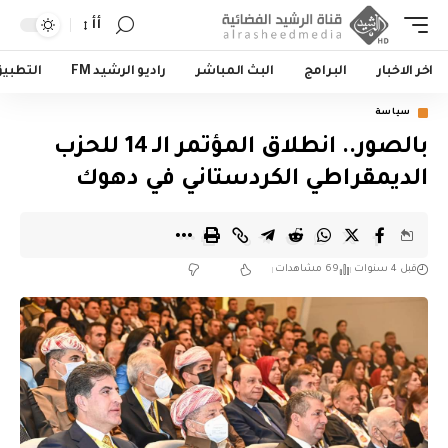
أأ
اخر الاخبار
البرامج
البث المباشر
راديو الرشيد FM
التطبي
سياسة
بالصور.. انطلاق المؤتمر الـ 14 للحزب
الديمقراطي الكردستاني في دهوك
قبل 4 سنوات
69 مشاهدات