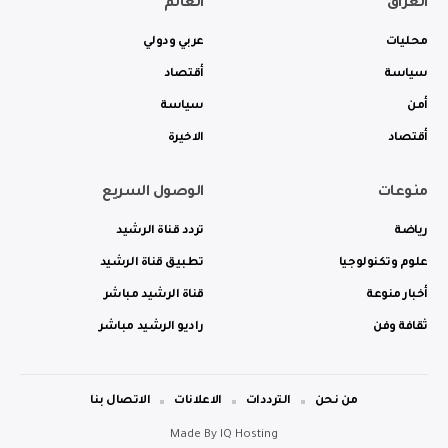
العراق
العالم
محليات
عربي ودولي
سياسة
أقتصاد
أمن
سياسة
أقتصاد
الاخيرة
منوعات
الوصول السريع
رياضة
تردد قناة الرشيد
علوم وتكنولوجيا
تطبيق قناة الرشيد
أخبار منوعة
قناة الرشيد مباشر
ثقافة وفن
راديو الرشيد مباشر
من نحن
الترددات
الاعلانات
الاتصال بنا
Made By
IQ Hosting