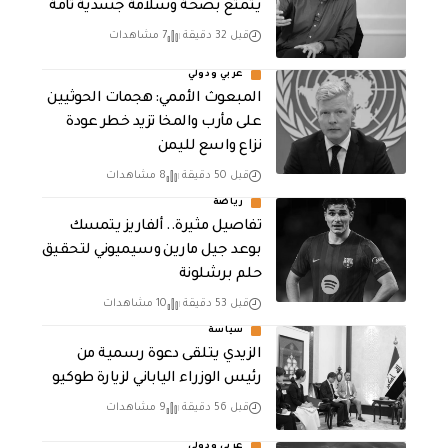
يتمتع بصحة وسلامة جسدية تامة
قبل 32 دقيقة
7 مشاهدات
عربي ودولي
المبعوث الأممي: هجمات الحوثيين
على مأرب والمخا تزيد خطر عودة
نزاع واسع لليمن
قبل 50 دقيقة
8 مشاهدات
رياضة
تفاصيل مثيرة.. ألفاريز يتمسك
بوعد جيل مارين وسيميوني لتحقيق
حلم برشلونة
قبل 53 دقيقة
10 مشاهدات
سياسة
الزيدي يتلقى دعوة رسمية من
رئيس الوزراء الياباني لزيارة طوكيو
قبل 56 دقيقة
9 مشاهدات
عربي ودولي