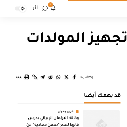
9
أأ
 تتضمن تجهيز المولدات
شارك
قد يهمك أيضا
عربي ودولي
وكالة: البرلمان الإيراني يدرس
قانونا لمنع “سفن معادية” من