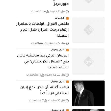
عبور هرمز
قبل 15 دقيقة
4 مشاهدات
محليات
طقس العراق.. توقعات باستمرار
ارتفاع درجات الحرارة خلال الأيام
المقبلة
قبل 27 دقيقة
7 مشاهدات
عربي ودولي
البرلمان التركي يبدأ مناقشة قانون
دمج “العمال الكردستاني” في
الحياة المدنية
قبل ساعة واحدة
9 مشاهدات
عربي ودولي
‏ترامب: أعتقد أن الحرب مع إيران
ستنتهي قريباً جداً
قبل 10 ساعات
11 مشاهدات
عربي ودولي