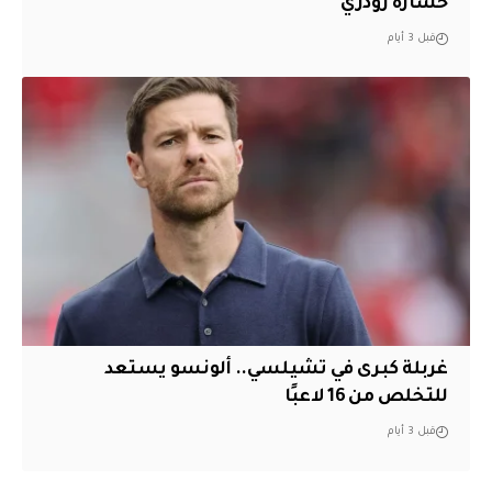
خسارة رودري
قبل 3 أيام
غربلة كبرى في تشيلسي.. ألونسو يستعد
للتخلص من 16 لاعبًا
قبل 3 أيام