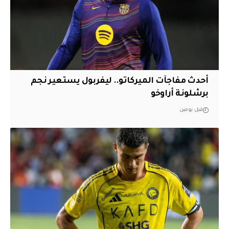
أحدث مفاجآت الميركاتو.. ليفربول يستعير نجم
برشلونة أراوخو
قبل يومين