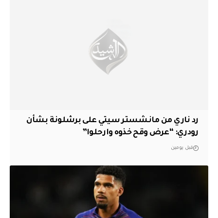
رد ناري من مانشستر سيتي على برشلونة بشأن
رودري: “عرض وقح خذوه وارحلوا”
قبل يومين