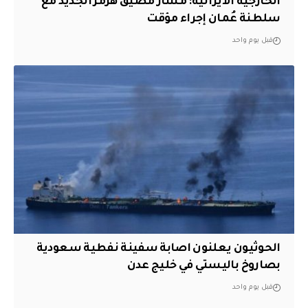
الخارجية الايرانية: مسار مضيق هرمز الجديد مع
سلطنة عُمان إجراء مؤقت
قبل يوم واحد
الحوثيون يعلنون اصابة سفينة نفطية سعودية
بصاروخ باليستي في خليج عدن
قبل يوم واحد