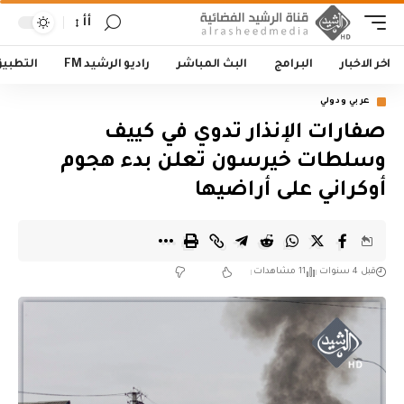
أأ
اخر الاخبار
البرامج
البث المباشر
راديو الرشيد FM
التطبي
عربي ودولي
صفارات الإنذار تدوي في كييف
وسلطات خيرسون تعلن بدء هجوم
أوكراني على أراضيها
قبل 4 سنوات
11 مشاهدات