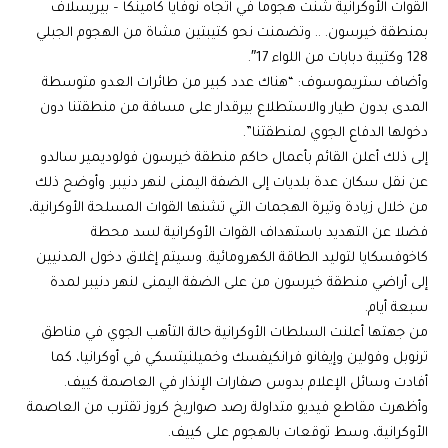
القوات الأوكرانية شنت هجوما في اتجاه نوفايا كامينكا – بيريسلاف
بمنطقة خيرسون. .. وتضمنت نحو كتيبتين مشاة من الهجوم الجبلي
128 وكتيبة دبابات من اللواء 17″.
وأضاف ستريموسوف: “هناك عدد كبير من طائرات العدو متوسطة
المدى بدون طيار والاستطلاع بيرقدار على مسافة من منطقتنا دون
دخولها الدفاع الجوي لمنطقتنا”.
إلى ذلك أعلن القائم بأعمال حاكم منطقة خيرسون فولوديمير سالدو
عن نقل سكان عدة بلديات إلى الضفة اليمنى لنهر دنيبر. وأوضح ذلك
من خلال زيادة وتيرة الهجمات التي تشنها القوات المسلحة الأوكرانية،
فضلا عن التهديد باستهداف القوات الأوكرانية لسد محطة
كاخوفسكايا لتوليد الطاقة الكهرومائية. وسيتم إغلاق دخول المدنيين
إلى أراضي منطقة خيرسون من على الضفة اليمنى لنهر دنيبر لمدة
سبعة أيام.
من جهتها أعلنت السلطات الأوكرانية حالة التأهب الجوي في مناطق
ترنوبل وفولين وإيفانو فرانكيفسك وخميلنيتسكي في أوكرانيا، كما
أفادت وسائل الإعلام بدوس صفارات الإنذار في العاصمة كييف.
وأظهرت مقاطع فيديو متداولة رصد صواريخ كروز تقترب من العاصمة
الأوكرانية، وسط توقعات بالهجوم على كييف.