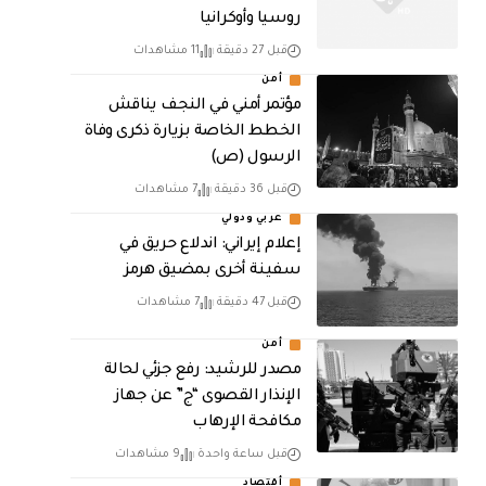
روسيا وأوكرانيا
قبل 27 دقيقة
11 مشاهدات
أمن
مؤتمر أمني في النجف يناقش
الخطط الخاصة بزيارة ذكرى وفاة
الرسول (ص)
قبل 36 دقيقة
7 مشاهدات
عربي ودولي
إعلام إيراني: اندلاع حريق في
سفينة أخرى بمضيق هرمز
قبل 47 دقيقة
7 مشاهدات
أمن
مصدر للرشيد: رفع جزئي لحالة
الإنذار القصوى “ج” عن جهاز
مكافحة الإرهاب
قبل ساعة واحدة
9 مشاهدات
أقتصاد