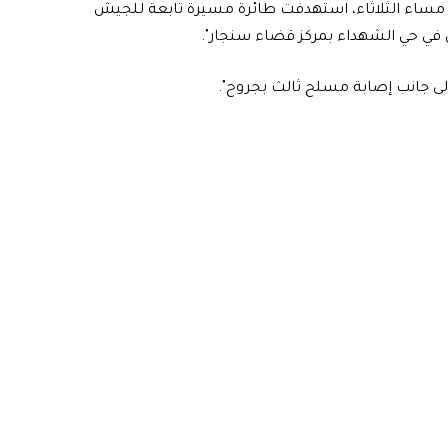
ان للجهاز تلقته "الرشيد"، أنه "في الساعة 20:20 من مساء الثلاثاء، استهدفت طائرة مسيرة تابعة للجيش
ل في حي الشهداء بمركز قضاء سنجار".
لى جانب إصابة مسلح ثالث بجروح".